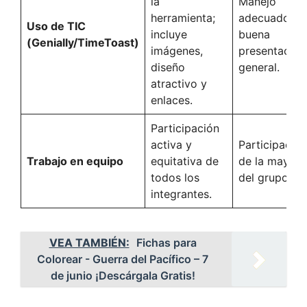
la
Manejo
herramienta;
adecuado, c
Uso de TIC
incluye
buena
(Genially/TimeToast)
imágenes,
presentación
diseño
general.
atractivo y
enlaces.
Participación
activa y
Participación
Trabajo en equipo
equitativa de
de la mayorí
todos los
del grupo.
integrantes.
VEA TAMBIÉN:
Fichas para
Colorear - Guerra del Pacífico – 7
de junio ¡Descárgala Gratis!