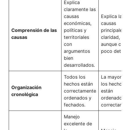
Explica
claramente las
causas
Explica las
económicas,
causas
Comprensión de las
políticas y
principales c
causas
territoriales
claridad,
con
aunque con
argumentos
poco detalle.
bien
desarrollados.
Todos los
La mayoría d
hechos están
los hechos
Organización
correctamente
están
cronológica
ordenados y
ordenados
fechados.
correctament
Manejo
excelente de