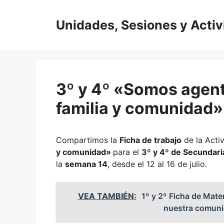
Saltar
al
Unidades, Sesiones y Acti
contenido
3º y 4º «Somos agent
familia y comunidad»
Compartimos la
Ficha de trabajo
de la Acti
y comunidad»
para el
3º y 4º de Secundari
la
semana 14
, desde el 12 al 16 de julio.
VEA TAMBIÉN:
1º y 2º Ficha de Mat
nuestra comunida