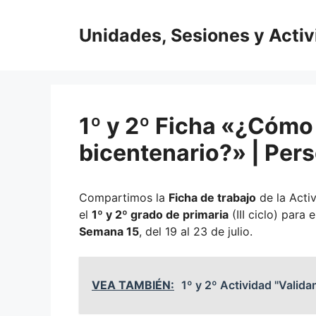
Saltar
al
Unidades, Sesiones y Acti
contenido
1º y 2º Ficha «¿Cómo
bicentenario?» | Pers
Compartimos la
Ficha de trabajo
de la Acti
el
1º y 2º grado de primaria
(III ciclo) para 
Semana 15
, del 19 al 23 de julio.
VEA TAMBIÉN:
1º y 2º Actividad "Valid