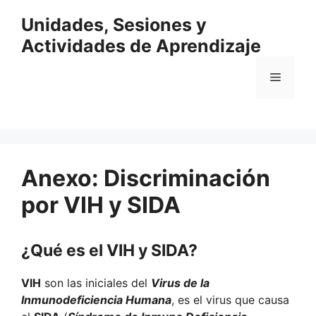
Saltar
Unidades, Sesiones y
al
contenido
Actividades de Aprendizaje
Menú
Anexo: Discriminación
por VIH y SIDA
¿Qué es el VIH y SIDA?
VIH
son las iniciales del
Virus de la
Inmunodeficiencia Humana
, es el virus que causa