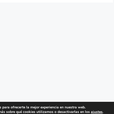
 para ofrecerte la mejor experiencia en nuestra web.
ades, Sesiones y Actividades de Aprendizaje
• Creado con
Ge
ás sobre qué cookies utilizamos o desactivarlas en los
ajustes
.